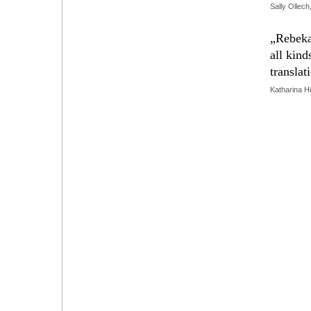
Sally Ollech
„Rebekah
all kind
translat
Katharina Hin