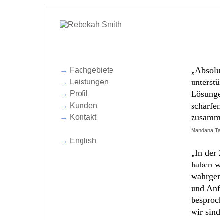
„Absolu
→
Fachgebiete
unterst
→
Leistungen
Lösunge
→
Profil
scharfe
→
Kunden
zusamme
→
Kontakt
Mandana Ta
→
English
„In der
haben w
wahrge
und Anf
besproc
wir sin