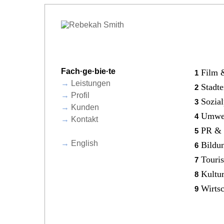
Fach·ge·bie·te
Film 
1
→
Leistungen
Stadt
2
→
Profil
Sozial
3
→
Kunden
Umwe
4
→
Kontakt
PR & 
5
→
English
Bildu
6
Touris
7
Kultu
8
Wirtsc
9